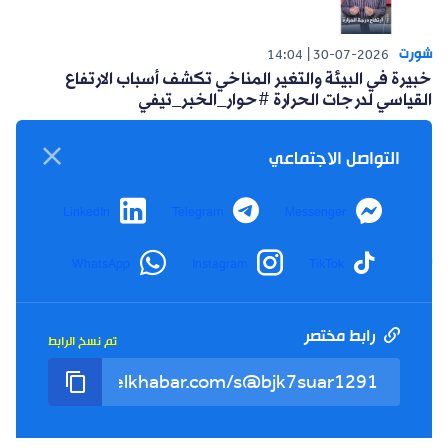
شورت
14:04
30-07-2026
خبيرة في البيئة والتغير المناخي تكشف أسباب الارتفاع
القياسي لدرجات الحرارة #حوار_الخبر_تيفي
التواصل الاجتماعي
LinkedIn
Telegram
Messenger
شورت
WhatsApp
Instagram
TikTok
14:15
26-07-2026
أعلنت حركة البناء الوطني عن مبادرة سياسية للتغلب على
العزوف الإنتخابي #حوار_الخبر_تيفي
رابط مختصر
تم نسخ الرابط