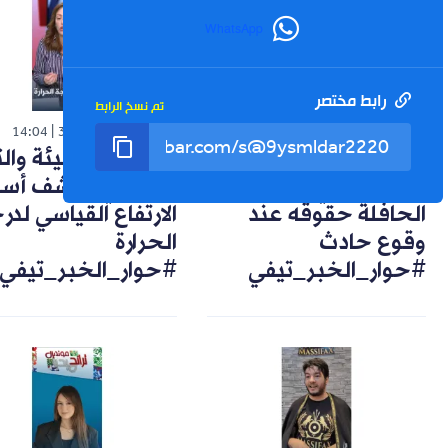
WhatsApp
رابط مختصر
تم نسخ الرابط
شورت
شورت
14:04
30-07-2026
14:57
02-08-2026
تعويضات وضمانات..
خبيرة في البيئة وال
هكذا يحمي راكب
المناخي تكشف أسب
الحافلة حقوقه عند
الارتفاع القياسي لد
وقوع حادث
الحرارة
#حوار_الخبر_تيفي
#حوار_الخبر_تيفي