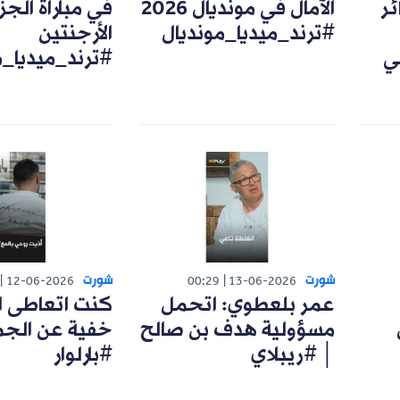
ئر
الآمال في مونديال 2026
في مباراة الجزا
#ترند_ميديا_مونديال
الأرجنتين
ي
#ترند_ميديا_م
شورت
شورت
12-06-2026
00:29
13-06-2026
عمر بلعطوي: اتحمل
كنت اتعاطى ا
مسؤولية هدف بن صالح
خفية عن الجم
│ #ريبلاي
#بارلوار