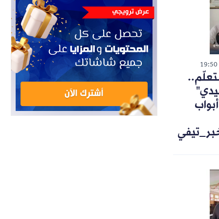
19:50
تعلّم..
يدي"
أبواب
خبر_تيفي