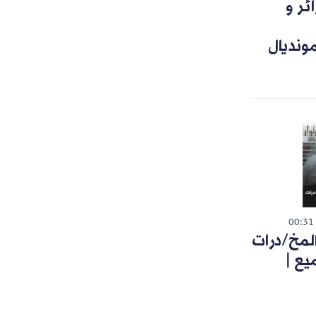
ئر و
ونديال
00:31
لمخ/درات
يع |