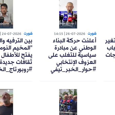
شورت
شورت
24-07-2026
14:15
26-07-2026
تغير
أعلنت حركة البناء
بين الترفيه وال
اب
الوطني عن مبادرة
"المخيم النوم
رجات
سياسية للتغلب على
يفتح للأطفال 
العزوف الإنتخابي
ثقافات جديدة
#حوار_الخبر_تيفي
#روبورتاج_ال