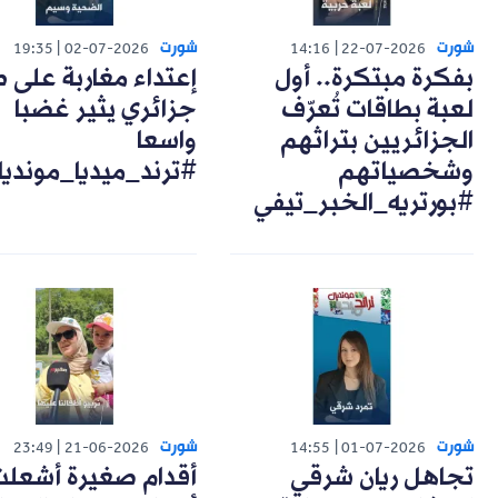
شورت
شورت
19:35
02-07-2026
14:16
22-07-2026
بفكرة مبتكرة.. أول
إعتداء مغاربة على 
لعبة بطاقات تُعرّف
جزائري يثير غضبا
الجزائريين بتراثهم
واسعا
وشخصياتهم
#ترند_ميديا_مونديا
#بورتريه_الخبر_تيفي
شورت
شورت
23:49
21-06-2026
14:55
01-07-2026
تجاهل ريان شرقي
أقدام صغيرة أشعل