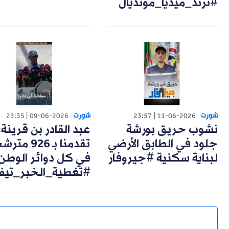
#ترند_ميديا_مونديال
شورت
شورت
23:35
09-06-2026
23:57
11-06-2026
نشوب حريق بورشة
عبد القادر بن قرينة:
جلود في الطابق الأرضي
تقدمنا بـ 926 مت
لبناية سكنية #جيروفار
في كل دوائر الوطن
#تغطية_الخبر_تيف