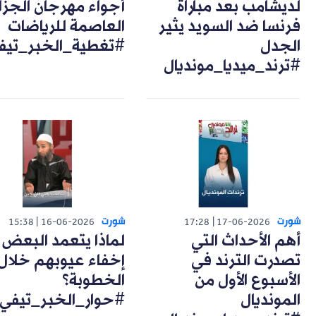
لديشامب بعد مباراة
أجواء مهرجان الجزا
فرنسا ضد السويد يثير
العاصمة للرياضات
الجدل
#تغطية_الخبر_تيف
#ترند_ميديا_مونديال
شورت
شورت
15:38
16-06-2026
17:28
17-06-2026
أهم الأحداث التي
لماذا يتعمد البعض
تصدرت الترند في
إخفاء عيوبهم خلال
الأسبوع الأول من
الخطوبة؟
المونديال
#حوار_الخبر_تيفي