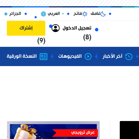
غامق
فاتح
العربي
الجزائر
تسجيل الدخول
إشتراك
(8)
(9)
آخر الأخبار
الفيديوهات
النسخة الورقية