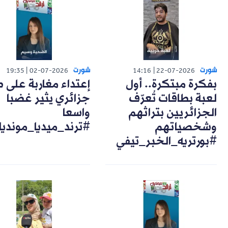
شورت
شورت
19:35
02-07-2026
14:16
22-07-2026
بفكرة مبتكرة.. أول
إعتداء مغاربة على 
لعبة بطاقات تُعرّف
جزائري يثير غضبا
الجزائريين بتراثهم
واسعا
وشخصياتهم
#ترند_ميديا_مونديا
#بورتريه_الخبر_تيفي