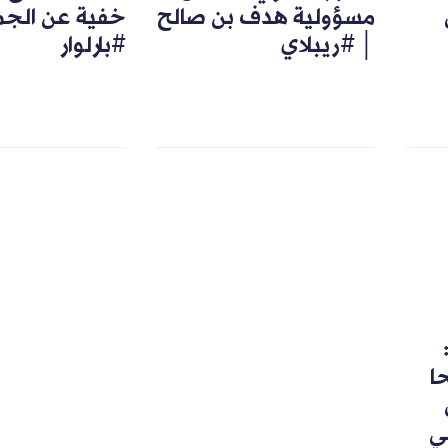
مسؤولية هدف بن صالح
خفية عن الجم
│ #ريبلاي
#بارلوار
رشحا
ي