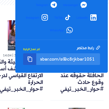
Telegram
Messenger
Instagram
TikTok
LinkedIn
WhatsApp
رابط مختصر
تم نسخ الرابط
شورت
شورت
14:04
30-07-2026
14:57
02-08-2026
تعويضات وضمانات..
خبيرة في البيئة وال
هكذا يحمي راكب
المناخي تكشف أسب
الحافلة حقوقه عند
الارتفاع القياسي لد
وقوع حادث
الحرارة
#حوار_الخبر_تيفي
#حوار_الخبر_تيفي