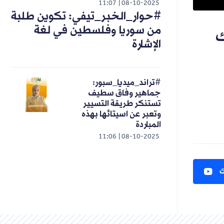
11:07
08-10-2025
#حوار_الخبر_تيفي: تكوين طلبة
من سوريا وفلسطين في لغة
ك
الإشارة
#تراند_ميديا_سبور:
جماهير وفاق سطيف
تستنكر طريقة التسيير
وتعبر عن اسيتائها بهذه
المباردة
11:06
08-10-2025
ك