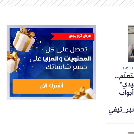
19:50
تعلّم..
يدي"
أبواب
خبر_تيفي