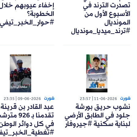
تصدرت الترند في
إخفاء عيوبهم خلال
الأسبوع الأول من
الخطوبة؟
المونديال
#حوار_الخبر_تيفي
#ترند_ميديا_مونديال
شورت
شورت
23:35
09-06-2026
23:57
11-06-2026
نشوب حريق بورشة
عبد القادر بن قرينة:
جلود في الطابق الأرضي
تقدمنا بـ 926 مت
لبناية سكنية #جيروفار
في كل دوائر الوطن
#تغطية_الخبر_تيف