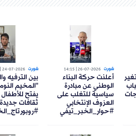
شورت
شورت
24-07-2026
14:15
26-07-2026
تغير
أعلنت حركة البناء
بين الترفيه وال
اب
الوطني عن مبادرة
"المخيم النوم
رجات
سياسية للتغلب على
يفتح للأطفال 
العزوف الإنتخابي
ثقافات جديدة
#حوار_الخبر_تيفي
#روبورتاج_ال