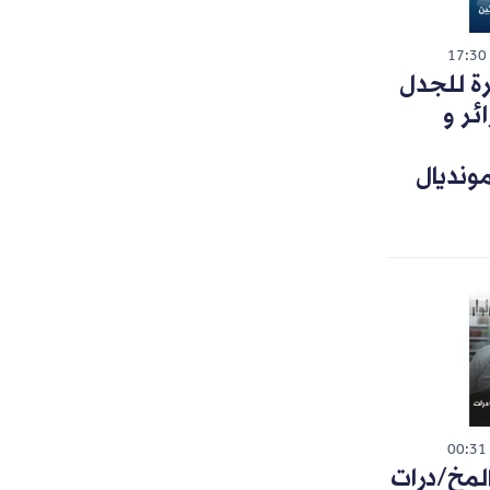
17:30
رة للجدل
ئر و
ونديال
00:31
لمخ/درات