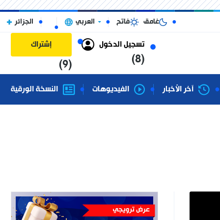
غامق
فاتح
العربي
الجزائر
تسجيل الدخول
إشتراك
(8)
(9)
آخر الأخبار
الفيديوهات
النسخة الورقية