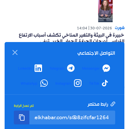
شورت
14:04
30-07-2026
خبيرة في البيئة والتغير المناخي تكشف أسباب الارتفاع
القياسي لدرجات الحرارة #حوار_الخبر_تيفي
التواصل الاجتماعي
LinkedIn
Telegram
Messenger
WhatsApp
Instagram
TikTok
شورت
14:15
26-07-2026
أعلنت حركة البناء الوطني عن مبادرة سياسية للتغلب على
العزوف الإنتخابي #حوار_الخبر_تيفي
رابط مختصر
تم نسخ الرابط