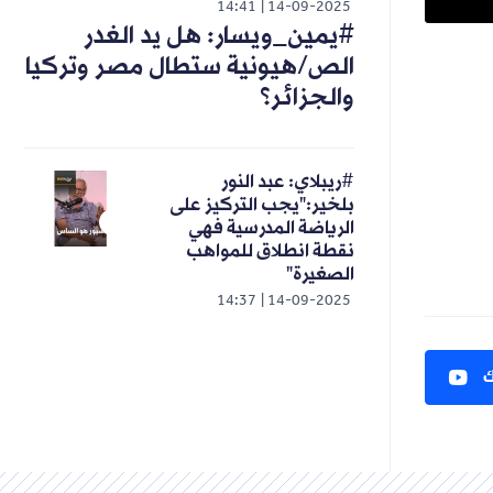
14:41
14-09-2025
#يمين_ويسار: هل يد الغدر
الص/هيونية ستطال مصر وتركيا
والجزائر؟
#ريبلاي: عبد النور
بلخير:"يجب التركيز على
الرياضة المدرسية فهي
نقطة انطلاق للمواهب
الصغيرة"
14:37
14-09-2025
ك