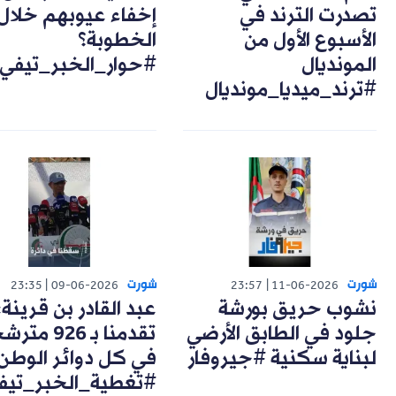
تصدرت الترند في
إخفاء عيوبهم خلال
الأسبوع الأول من
الخطوبة؟
المونديال
#حوار_الخبر_تيفي
#ترند_ميديا_مونديال
شورت
شورت
23:35
09-06-2026
23:57
11-06-2026
نشوب حريق بورشة
عبد القادر بن قرينة:
جلود في الطابق الأرضي
تقدمنا بـ 926 مت
لبناية سكنية #جيروفار
في كل دوائر الوطن
#تغطية_الخبر_تيف