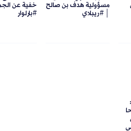
مسؤولية هدف بن صالح
خفية عن الجم
│ #ريبلاي
#بارلوار
رشحا
ي