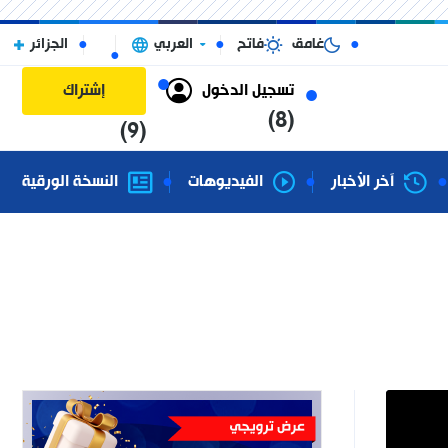
غامق
فاتح
العربي
الجزائر
تسجيل الدخول
إشتراك
(8)
(9)
آخر الأخبار
الفيديوهات
النسخة الورقية