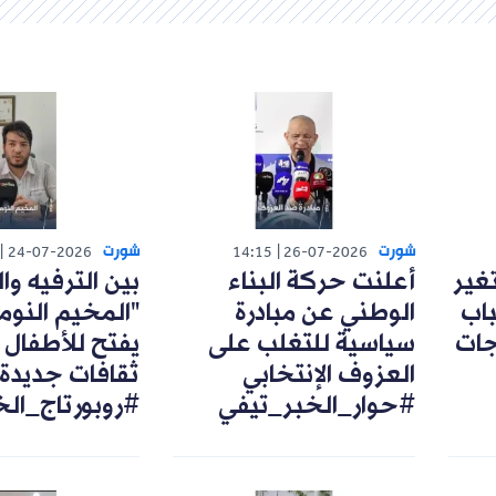
شورت
شورت
24-07-2026
14:15
26-07-2026
تغير
أعلنت حركة البناء
بين الترفيه وال
اب
الوطني عن مبادرة
"المخيم النوم
رجات
سياسية للتغلب على
يفتح للأطفال 
العزوف الإنتخابي
ثقافات جديدة
#حوار_الخبر_تيفي
#روبورتاج_ال