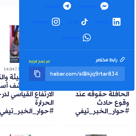
Telegram
Messenger
Instagram
TikTok
LinkedIn
WhatsApp
رابط مختصر
تم نسخ الرابط
شورت
شورت
14:04
30-07-2026
14:57
02-08-2026
تعويضات وضمانات..
خبيرة في البيئة وال
هكذا يحمي راكب
المناخي تكشف أسب
الحافلة حقوقه عند
الارتفاع القياسي لد
وقوع حادث
الحرارة
#حوار_الخبر_تيفي
#حوار_الخبر_تيفي