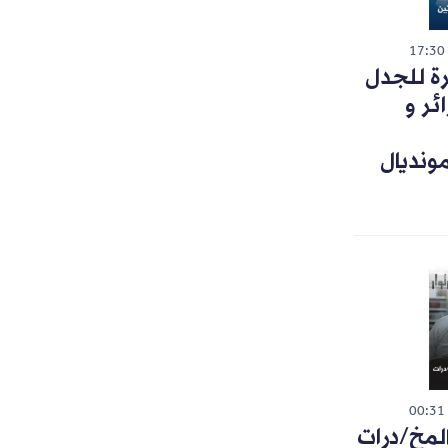
17:30
رة للجدل
ئر و
ونديال
00:31
لمخ/درات