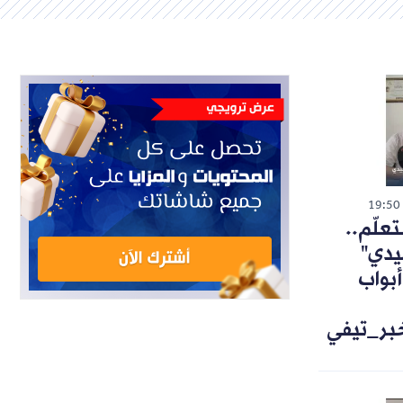
19:50
تعلّم..
يدي"
أبواب
خبر_تيفي