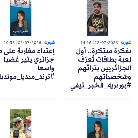
شورت
شورت
19:35
02-07-2026
14:16
22-07-2026
بفكرة مبتكرة.. أول
إعتداء مغاربة على 
لعبة بطاقات تُعرّف
جزائري يثير غضبا
الجزائريين بتراثهم
واسعا
وشخصياتهم
#ترند_ميديا_مونديا
#بورتريه_الخبر_تيفي