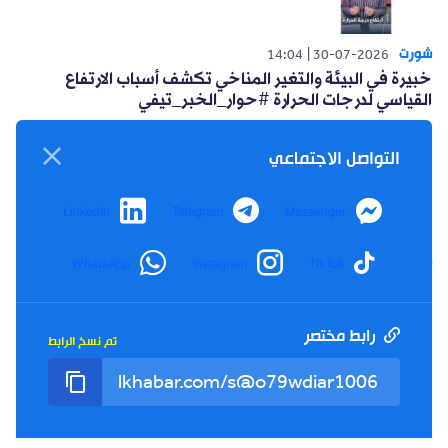
شورت
14:04
30-07-2026
خبيرة في البيئة والتغير المناخي تكشف أسباب الارتفاع
القياسي لدرجات الحرارة #حوار_الخبر_تيفي
التواصل الاجتماعي
LinkedIn
Telegram
Messenger
شورت
WhatsApp
Instagram
TikTok
14:15
26-07-2026
أعلنت حركة البناء الوطني عن مبادرة سياسية للتغلب على
العزوف الإنتخابي #حوار_الخبر_تيفي
رابط مختصر
تم نسخ الرابط