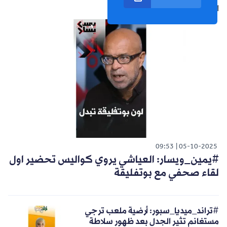
الشورت التالي
09:53
05-10-2025
#يمين_ويسار: العياشي يروي كواليس تحضير اول
لقاء صحفي مع بوتفليقة
#تراند_ميديا_سبور: أرضية ملعب ترجي
مستغانم تثير الجدل بعد ظهور سلاطة