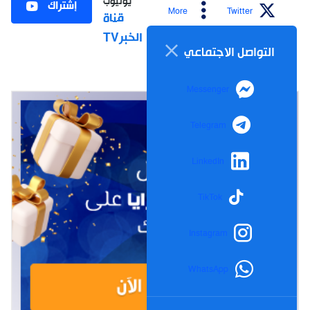
يوتيوب
إشتراك
More
Twitter
قناة
الخبرTV
التواصل الاجتماعي
Messenger
Telegram
LinkedIn
TikTok
Instagram
WhatsApp