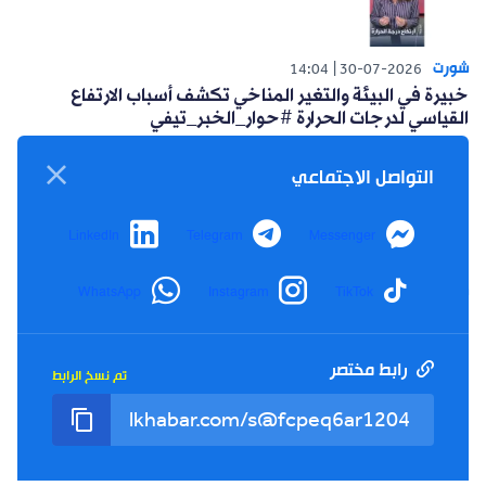
شورت
14:04
30-07-2026
خبيرة في البيئة والتغير المناخي تكشف أسباب الارتفاع
القياسي لدرجات الحرارة #حوار_الخبر_تيفي
التواصل الاجتماعي
LinkedIn
Telegram
Messenger
شورت
WhatsApp
Instagram
TikTok
14:15
26-07-2026
أعلنت حركة البناء الوطني عن مبادرة سياسية للتغلب على
العزوف الإنتخابي #حوار_الخبر_تيفي
رابط مختصر
تم نسخ الرابط