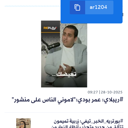
الشورت التالي
09:27
28-10-2025
#ريبلاي: عمر بودي:"لاموني الناس على منشور"
#بورتريه_الخبر_تيفي: زربية تميمون
تتألق من جديد وتجذب أنظار الزوار من