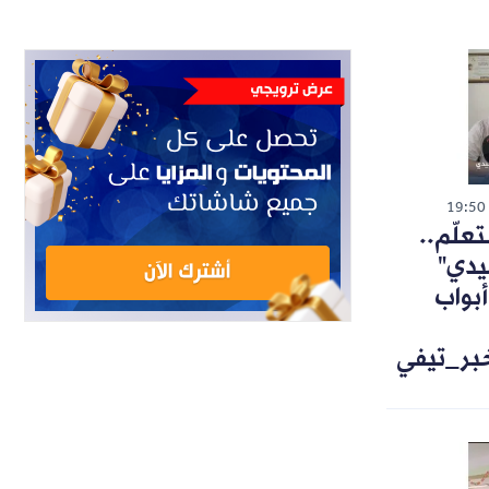
19:50
تعلّم..
يدي"
أبواب
خبر_تيفي