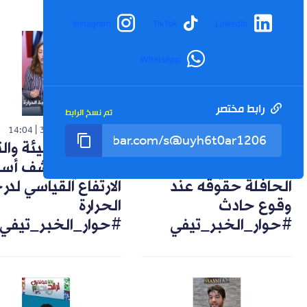
Instagram
TikTok
LinkedIn
WhatsApp
رابط مختصر
تم نسخ الرابط
شورت
شورت
14:04
30-07-2026
14:57
02-08-2026
تعويضات وضمانات..
خبيرة في البيئة وال
هكذا يحمي راكب
المناخي تكشف أسب
الحافلة حقوقه عند
الارتفاع القياسي لد
وقوع حادث
الحرارة
#حوار_الخبر_تيفي
#حوار_الخبر_تيفي