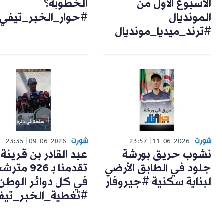
الأسبوع الأول من
الخطوبة؟
المونديال
#حوار_الخبر_تيفي
#ترند_ميديا_مونديال
شورت
شورت
23:35
09-06-2026
23:57
11-06-2026
نشوب حريق بورشة
عبد القادر بن قرينة:
جلود في الطابق الأرضي
تقدمنا بـ 926 مت
لبناية سكنية #جيروفار
في كل دوائر الوطن
#تغطية_الخبر_تيف