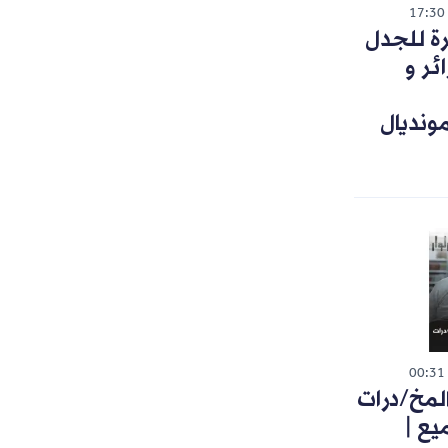
17:30
رة للجدل
ئر و
ونديال
00:31
لمخ/درات
يع |