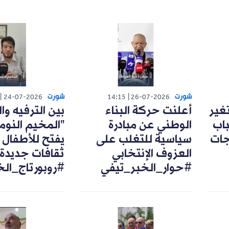
شورت
شورت
24-07-2026
14:15
26-07-2026
تغير
أعلنت حركة البناء
بين الترفيه وال
اب
الوطني عن مبادرة
"المخيم النوم
رجات
سياسية للتغلب على
يفتح للأطفال 
العزوف الإنتخابي
ثقافات جديدة
#حوار_الخبر_تيفي
#روبورتاج_ال