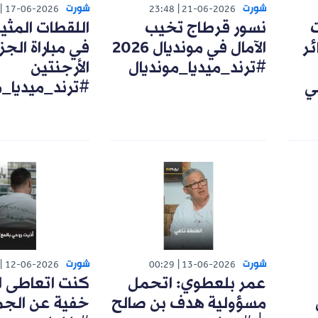
شورت
شورت
17-06-2026
23:48
21-06-2026
ت
نسور قرطاج تخيب
اللقطات المثي
ئر
الآمال في مونديال 2026
في مباراة الجزا
#ترند_ميديا_مونديال
الأرجنتين
ي
#ترند_ميديا_م
شورت
شورت
12-06-2026
00:29
13-06-2026
عمر بلعطوي: اتحمل
كنت اتعاطى ا
مسؤولية هدف بن صالح
خفية عن الجم