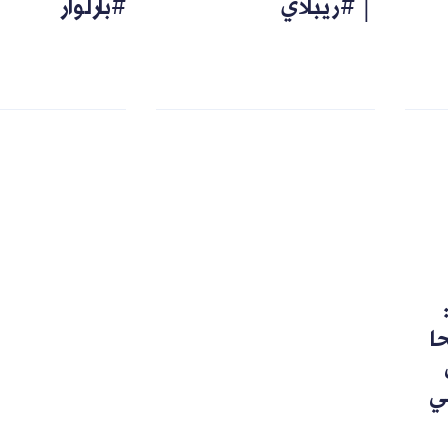
│ #ريبلاي
#بارلوار
رشحا
ي