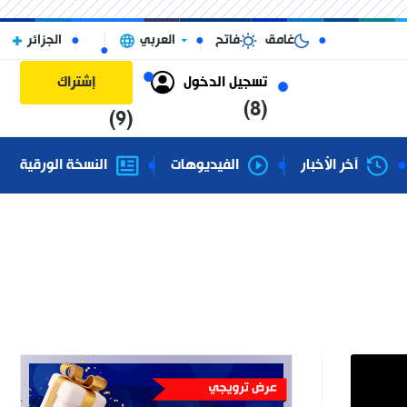
غامق
فاتح
العربي
الجزائر
تسجيل الدخول
إشتراك
(8)
(9)
آخر الأخبار
الفيديوهات
النسخة الورقية