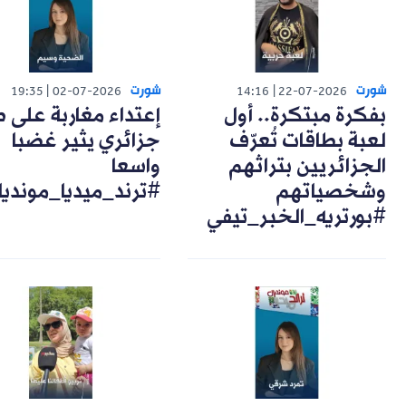
شورت
شورت
19:35
02-07-2026
14:16
22-07-2026
بفكرة مبتكرة.. أول
إعتداء مغاربة على 
لعبة بطاقات تُعرّف
جزائري يثير غضبا
الجزائريين بتراثهم
واسعا
وشخصياتهم
#ترند_ميديا_مونديا
#بورتريه_الخبر_تيفي