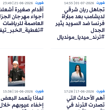
شورت
شورت
23:49
21-06-2026
14:55
01-07-2026
تجاهل ريان شرقي
أقدام صغيرة أشعل
لديشامب بعد مباراة
أجواء مهرجان الجزا
فرنسا ضد السويد يثير
العاصمة للرياضات
الجدل
#تغطية_الخبر_تيف
#ترند_ميديا_مونديال
شورت
شورت
15:38
16-06-2026
17:28
17-06-2026
أهم الأحداث التي
لماذا يتعمد البعض
تصدرت الترند في
إخفاء عيوبهم خلال