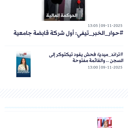
13:05
09-11-2025
#حوار_الخبر_تيفي: أول شركة قابضة جامعية
#تراند_ميديا: فحش يقود تيكتوكر إلى
السجن .. والقائمة مفتوحة
13:00
09-11-2025