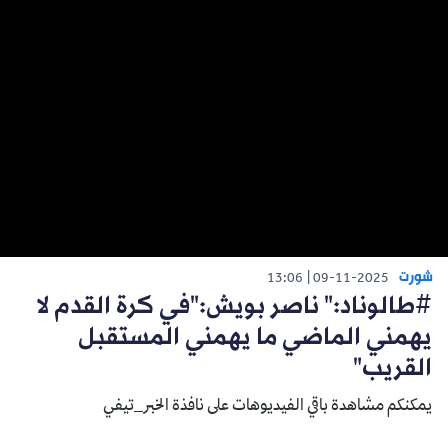
شورت
13:06
09-11-2025
#طالوناد:" ناصر بويش:"في كرة القدم لا
يهمني الماضي ما يهمني المستقبل
القريب"
يمكنكم مشاهدة باقي الفيديوهات على نافذة الخبر_تيفي