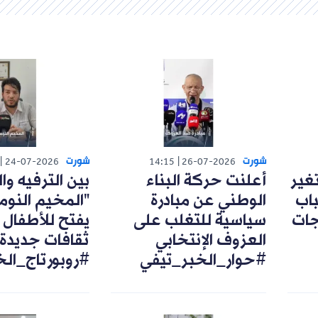
شورت
شورت
24-07-2026
14:15
26-07-2026
تغير
أعلنت حركة البناء
بين الترفيه وال
اب
الوطني عن مبادرة
"المخيم النوم
رجات
سياسية للتغلب على
يفتح للأطفال 
العزوف الإنتخابي
ثقافات جديدة
#حوار_الخبر_تيفي
#روبورتاج_ال