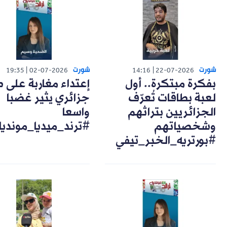
شورت
شورت
19:35
02-07-2026
14:16
22-07-2026
بفكرة مبتكرة.. أول
إعتداء مغاربة على 
لعبة بطاقات تُعرّف
جزائري يثير غضبا
الجزائريين بتراثهم
واسعا
وشخصياتهم
#ترند_ميديا_مونديا
#بورتريه_الخبر_تيفي