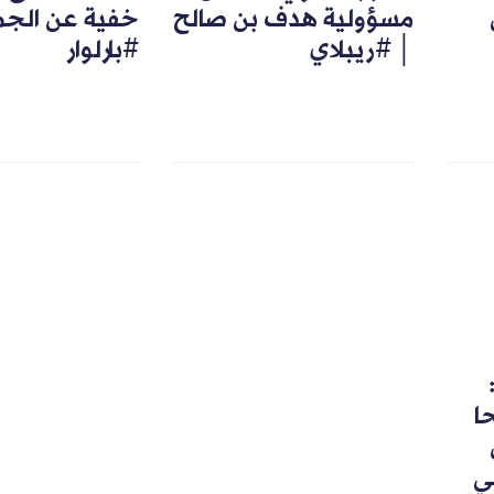
مسؤولية هدف بن صالح
خفية عن الجم
│ #ريبلاي
#بارلوار
رشحا
ي