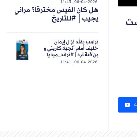
11:43
06-04-2026
هل كان الفيس مخترقا؟ مراني
يجيب│ #للتاريخ
ر ليست
ترامب يقلّد نزال إيمان
خليف أمام أنجيلا كاريني و
بن قنة ترد | #تراند_ميديا
11:41
06-04-2026
ك