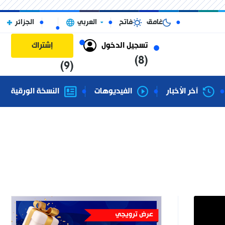
غامق
فاتح
العربي
الجزائر
تسجيل الدخول
إشتراك
(8)
(9)
آخر الأخبار
الفيديوهات
النسخة الورقية