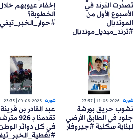
تصدرت الترند في
إخفاء عيوبهم خلال
الأسبوع الأول من
الخطوبة؟
المونديال
#حوار_الخبر_تيفي
#ترند_ميديا_مونديال
شورت
شورت
23:35
09-06-2026
23:57
11-06-2026
نشوب حريق بورشة
عبد القادر بن قرينة:
جلود في الطابق الأرضي
تقدمنا بـ 926 مت
لبناية سكنية #جيروفار
في كل دوائر الوطن
#تغطية_الخبر_تيف