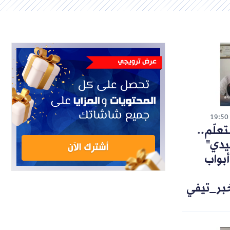
19:50
تعلّم..
يدي"
أبواب
خبر_تيفي