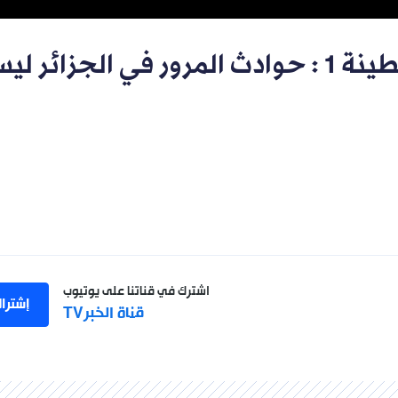
محمد بولحليب أستاذ بجامعة قسنطينة 1 : حوادث المرور في الجزائ
اشترك في قناتنا على يوتيوب
إشترا
قناة الخبرTV