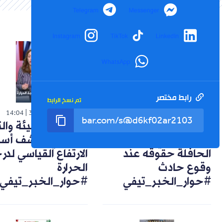
Telegram
Messenger
Instagram
TikTok
LinkedIn
WhatsApp
رابط مختصر
تم نسخ الرابط
شورت
شورت
14:04
30-07-2026
14:57
02-08-2026
تعويضات وضمانات..
خبيرة في البيئة وال
هكذا يحمي راكب
المناخي تكشف أسب
الحافلة حقوقه عند
الارتفاع القياسي لد
وقوع حادث
الحرارة
#حوار_الخبر_تيفي
#حوار_الخبر_تيفي