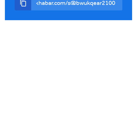
أعلنت حركة البناء الوطني عن مبادرة سياسية للتغلب على
العزوف الإنتخابي #حوار_الخبر_تيفي
شورت
19:50
24-07-2026
بين الترفيه والتعلّم.. "المخيم النوميدي" يفتح للأطفال أبواب
ثقافات جديدة #روبورتاج_الخبر_تيفي
شورت
14:16
22-07-2026
بفكرة مبتكرة.. أول لعبة بطاقات تُعرّف الجزائريين بتراثهم