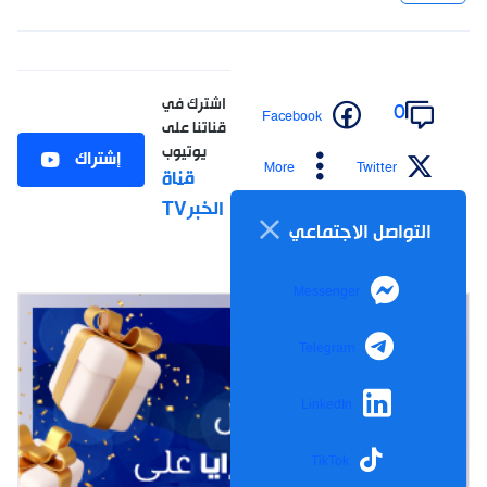
اشترك في
0
Facebook
قناتنا على
يوتيوب
إشتراك
More
Twitter
قناة
الخبرTV
التواصل الاجتماعي
Messenger
Telegram
LinkedIn
TikTok