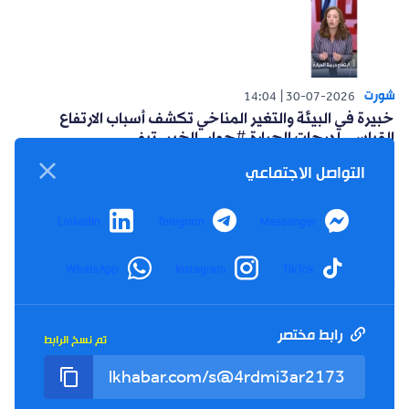
شورت
14:04
30-07-2026
خبيرة في البيئة والتغير المناخي تكشف أسباب الارتفاع
القياسي لدرجات الحرارة #حوار_الخبر_تيفي
التواصل الاجتماعي
LinkedIn
Telegram
Messenger
WhatsApp
Instagram
TikTok
شورت
14:15
26-07-2026
أعلنت حركة البناء الوطني عن مبادرة سياسية للتغلب على
العزوف الإنتخابي #حوار_الخبر_تيفي
رابط مختصر
تم نسخ الرابط