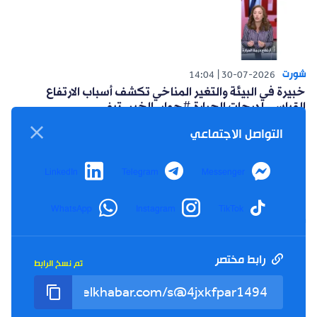
شورت
14:04
30-07-2026
خبيرة في البيئة والتغير المناخي تكشف أسباب الارتفاع
القياسي لدرجات الحرارة #حوار_الخبر_تيفي
التواصل الاجتماعي
LinkedIn
Telegram
Messenger
WhatsApp
Instagram
TikTok
شورت
14:15
26-07-2026
أعلنت حركة البناء الوطني عن مبادرة سياسية للتغلب على
العزوف الإنتخابي #حوار_الخبر_تيفي
رابط مختصر
تم نسخ الرابط