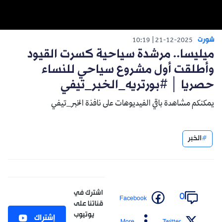
شورت
10:19
21-12-2025
ميليسا.. مرشدة سياحية كسرت القيود
وأطلقت أول مشروع سياحي للنساء
حصريا │ #بورتريه_الخبر_تيفي
يمكنكم مشاهدة باقي الفيديوهات على نافذة الخبر_تيفي
الخبر
اشترك في
0
Facebook
قناتنا على
يوتيوب
إشتراك
More
Twitter