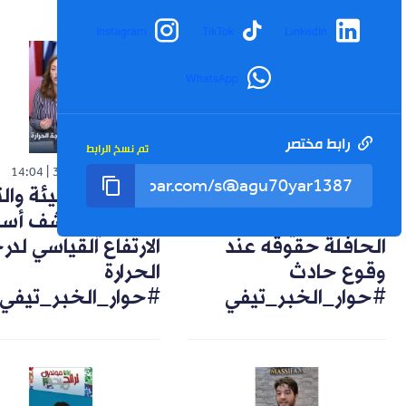
Instagram
TikTok
LinkedIn
WhatsApp
رابط مختصر
تم نسخ الرابط
شورت
شورت
14:04
30-07-2026
14:57
02-08-2026
تعويضات وضمانات..
خبيرة في البيئة وال
هكذا يحمي راكب
المناخي تكشف أسب
الحافلة حقوقه عند
الارتفاع القياسي لد
وقوع حادث
الحرارة
#حوار_الخبر_تيفي
#حوار_الخبر_تيفي