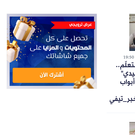
19:50
تعلّم..
يدي"
أبواب
خبر_تيفي