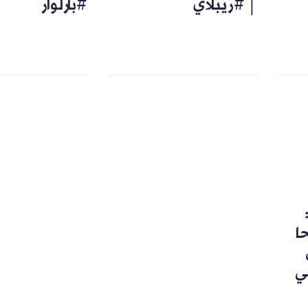
│ #ريبلاي
#بارلوار
رشحا
ي