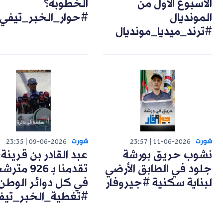
الأسبوع الأول من
الخطوبة؟
المونديال
#حوار_الخبر_تيفي
#ترند_ميديا_مونديال
شورت
شورت
23:35
09-06-2026
23:57
11-06-2026
نشوب حريق بورشة
عبد القادر بن قرينة:
جلود في الطابق الأرضي
تقدمنا بـ 926 مت
لبناية سكنية #جيروفار
في كل دوائر الوطن
#تغطية_الخبر_تيف