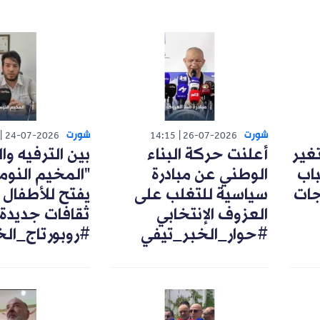
شورت
شورت
24-07-2026
14:15
26-07-2026
تغير
أعلنت حركة البناء
بين الترفيه وال
اب
الوطني عن مبادرة
"المخيم النوم
رجات
سياسية للتغلب على
يفتح للأطفال 
العزوف الإنتخابي
ثقافات جديدة
#حوار_الخبر_تيفي
#روبورتاج_ال