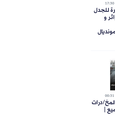
17:30
رة للجدل
ئر و
ونديال
00:31
لمخ/درات
يع |