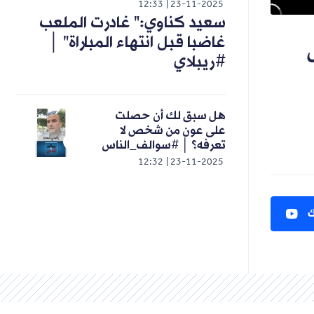
12:33
23-11-2025
سعيد كناوي:" غادرت الملعب
غاضبا قبل انتهاء المباراة" │
#ريبلاي
هل سبق لك أن حصلت
على عون من شخص لا
تعرفه؟ │ #سوالف_الناس
12:32
23-11-2025
ك