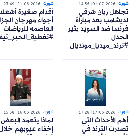
شورت
شورت
23:49
21-06-2026
14:55
01-07-2026
تجاهل ريان شرقي
أقدام صغيرة أشعل
لديشامب بعد مباراة
أجواء مهرجان الجزا
فرنسا ضد السويد يثير
العاصمة للرياضات
الجدل
#تغطية_الخبر_تيف
#ترند_ميديا_مونديال
شورت
شورت
15:38
16-06-2026
17:28
17-06-2026
أهم الأحداث التي
لماذا يتعمد البعض
تصدرت الترند في
إخفاء عيوبهم خلال