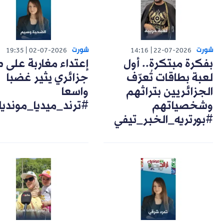
شورت
شورت
19:35
02-07-2026
14:16
22-07-2026
بفكرة مبتكرة.. أول
إعتداء مغاربة على 
لعبة بطاقات تُعرّف
جزائري يثير غضبا
الجزائريين بتراثهم
واسعا
وشخصياتهم
#ترند_ميديا_مونديا
#بورتريه_الخبر_تيفي