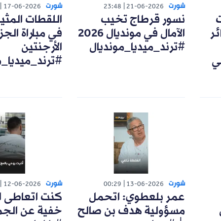
شورت
شورت
17-06-2026
23:48
21-06-2026
ت
نسور قرطاج تخيب
اللقطات المثي
ئر
الآمال في مونديال 2026
في مباراة الجزا
#ترند_ميديا_مونديال
الأرجنتين
ي
#ترند_ميديا_م
شورت
شورت
12-06-2026
00:29
13-06-2026
عمر بلعطوي: اتحمل
كنت اتعاطى ا
مسؤولية هدف بن صالح
خفية عن الجم