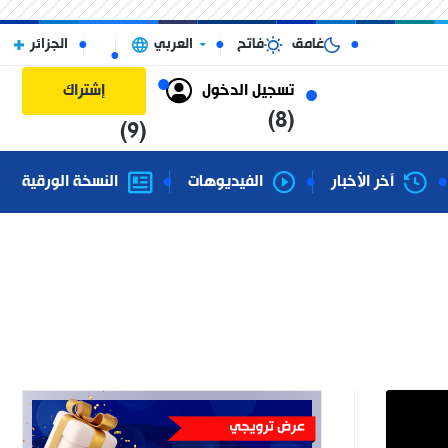
غامق
فاتح
العربي
الجزائر
تسجيل الدخول
إشتراك
(8)
(9)
آخر الأخبار
الفيديوهات
النسخة الورقية