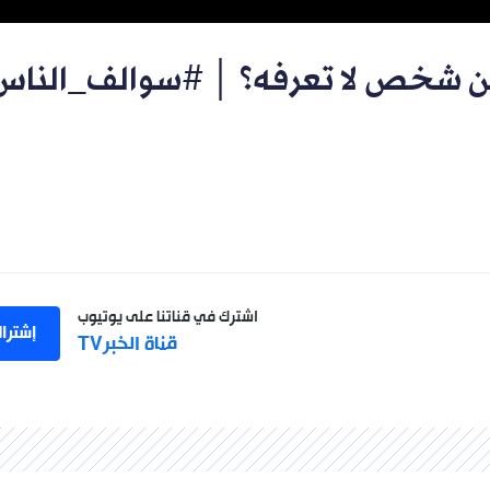
 شخص لا تعرفه؟ │ #سوالف_الناس
اشترك في قناتنا على يوتيوب
إشترا
قناة الخبرTV