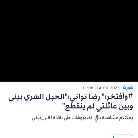
شورت
11:08
14-06-2025
#وأفتخر:" رضا تواتي:"الحبل السّري بيني
وبين عائلتي لم ينقطع"
يمكنكم مشاهدة باقي الفيديوهات على نافذة الخبر_تيفي