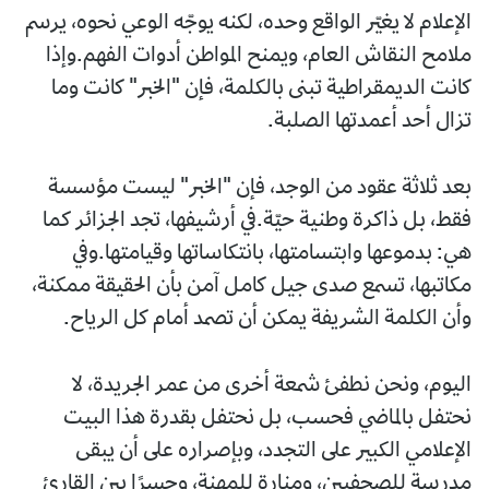
الإعلام لا يغيّر الواقع وحده، لكنه يوجّه الوعي نحوه، يرسم
ملامح النقاش العام، ويمنح المواطن أدوات الفهم.وإذا
كانت الديمقراطية تبنى بالكلمة، فإن "الخبر" كانت وما
تزال أحد أعمدتها الصلبة.
بعد ثلاثة عقود من الوجد، فإن "الخبر" ليست مؤسسة
فقط، بل ذاكرة وطنية حيّة.في أرشيفها، تجد الجزائر كما
هي: بدموعها وابتسامتها، بانتكاساتها وقيامتها.وفي
مكاتبها، تسمع صدى جيل كامل آمن بأن الحقيقة ممكنة،
وأن الكلمة الشريفة يمكن أن تصمد أمام كل الرياح.
اليوم، ونحن نطفئ شمعة أخرى من عمر الجريدة، لا
نحتفل بالماضي فحسب، بل نحتفل بقدرة هذا البيت
الإعلامي الكبير على التجدد، وبإصراره على أن يبقى
مدرسة للصحفيين، ومنارة للمهنة، وجسرًا بين القارئ