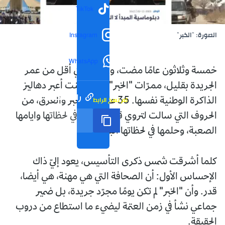
TikTok
الصورة: "الخبر"
Instagram
WhatsApp
خمسة وثلاثون عامًا مضت، وأنا أعبر، في أقل من عمر
الجريدة بقليل، ممرّات "الخبر" كما لو كنت أعبر دهاليز
رابط مختصر
تم نسخ الرابط
الذاكرة الوطنية نفسها. 35 عامًا من الحبر والعرق، من
الحروف التي سالت لتروي قصة الجزائر في لحظاتها وايامها
الصعبة، وحلمها في لحظاتها الباسمة.
كلما أشرقت شمس ذكرى التأسيس، يعود إليّ ذاك
الإحساس الأول: أن الصحافة التي هي مهنة، هي أيضا،
قدر. وأن "الخبر" لم تكن يومًا مجرّد جريدة، بل ضمير
جماعي نشأ في زمن العتمة ليضيء ما استطاع من دروب
الحقيقة.