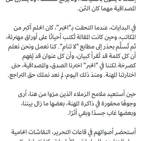
المصداقية مهما كان الثمن.
في البدايات، عندما التحقت بـ"الخبر"، كان الحلم أكبر من
المكاتب، وحين كانت المقالة تُكتب أحيانًا على أوراق مهترئة،
ثم تُسلَّم بحذر إلى مطابع "لا تنام". كنا نعمل ونحن نعلم
أن كل كلمة قد تُقرأ كبيان، وأن كل عنوان قد يُفهم
كصرخة.لكننا في "الخبر" اخترنا الصدق، والمصداقية، حتى
اختارتنا المهنة. ومنذ ذلك اليوم، لم نعد نملك حق التراجع.
حين أستعيد ملامح الزملاء الذين مرّوا من هنا، أرى
وجوهًا محفورة في ذاكرة المهنة، بعضها ما زال بيننا،
وبعضها غاب جسدًا وبقي أثرًا.
أستحضر أصواتهم في قاعات التحرير، النقاشات الحامية