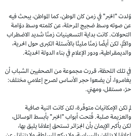
وُلدت "الخبر" في زمن كان الوطن، كما المواطن، يبحث فيه
عن صوته وسط ضجيج المرحلة، عن كلمته وسط دوّامة
التحولات. كانت بداية التسعينيات زمنًا شديد الاضطراب
والألم، لكن أيضًا زمنًا مليئًا بالأسئلة الكبرى حول الحرية،
والديمقراطية، ودور الإعلام في بناء الدولة الحديثة.
في تلك اللحظة، قررت مجموعة من الصحفيين الشباب أن
يغامروا، أن يضعوا حجر الأساس لصرح إعلامي مختلف:
حرّ، مستقل، ومهني.
لم تكن الإمكانيات متوفّرة، لكن كانت النية صافية
والعزيمة صلبة. فُتحت أبواب "الخبر" بأبسط الوسائل،
لكن بأكبر الإيمان بأن الجزائر تستحق إعلامًا يليق بها،
إعلامًا لا يتلوّن بالسياسة، ولا يركع للسلطة، ولا يتنازل عن