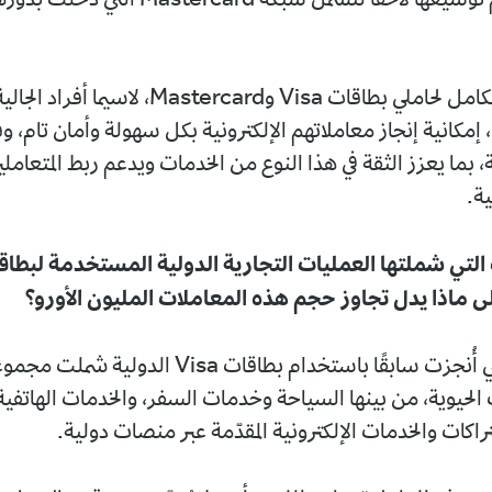
شهر ماي، تم توسيعها لاحقًا لتشمل شبكة Mastercard الت
ويتيح هذا التكامل لحاملي بطاقات Visa وMastercard، لا
رج، إمكانية إنجاز معاملاتهم الإلكترونية بكل سهولة وأمان تام، و
ة، بما يعزز الثقة في هذا النوع من الخدمات ويدعم ربط المتعاملي
ية.
التي شملتها العمليات التجارية الدولية المستخدمة لبطاقة
ى ماذا يدل تجاوز حجم هذه المعاملات المليون الأورو؟
العمليات التي أُنجزت سابقًا باستخدام بطاقات Visa ال
الحيوية، من بينها السياحة وخدمات السفر، والخدمات الهاتفية،
كات والخدمات الإلكترونية المقدّمة عبر منصات دولية.