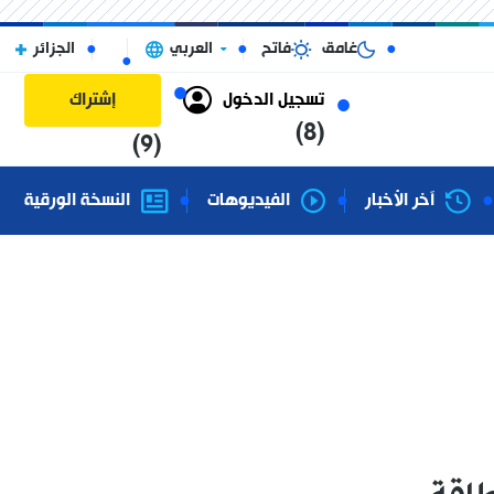
غامق
فاتح
العربي
الجزائر
تسجيل الدخول
إشتراك
(8)
(9)
آخر الأخبار
الفيديوهات
النسخة الورقية