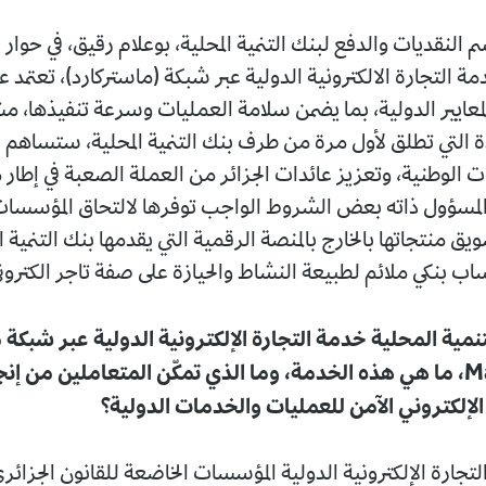
النقديات والدفع لبنك التنمية المحلية، بوعلام رقيق، في حوا
دمة التجارة الالكترونية الدولية عبر شبكة (ماستركارد)، تعتمد 
معايير الدولية، بما يضمن سلامة العمليات وسرعة تنفيذها، مشي
دة التي تطلق لأول مرة من طرف بنك التنمية المحلية، ستساهم ف
ات الوطنية، وتعزيز عائدات الجزائر من العملة الصعبة في إطار
ر المسؤول ذاته بعض الشروط الواجب توفرها لالتحاق المؤسسات
ويق منتجاتها بالخارج بالمنصة الرقمية التي يقدمها بنك التنمية ا
اب بنكي ملائم لطبيعة النشاط والحيازة على صفة تاجر الكترون
تنمية المحلية خدمة التجارة الإلكترونية الدولية عبر شبكة
Mastercard، ما هي هذه الخدمة، وما الذي تمكّن المتعاملين من إ
لإلكتروني الآمن للعمليات والخدمات الدولية؟
تجارة الإلكترونية الدولية المؤسسات الخاضعة للقانون الجزائ