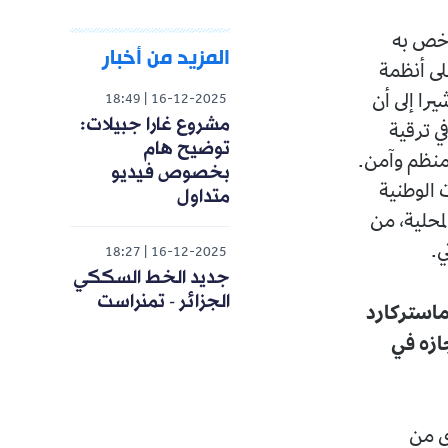
ر خص به
المزيد من أخبار
على أنظمة
را إلى أن
18:49
16-12-2025
مشروع غارا جبيلات:
ي ترقية
توضيح هام
 منظم وآمن.
بخصوص فيديو
 الوطنية
متداول
لمحلية، من
ي.
18:27
16-12-2025
جديد الخط السككي
الجزائر - تمنراست
 ماستركارد
نجازه في
ري من