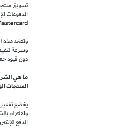
تسويق منتجاته
المدفوعات الإ
Mastercard وفيزا Visa، وذلك عبر منصة رقمية يقدمها بنك التنمية ا
وتعتمد هذه ال
وسرعة تنفيذه
دون قيود جغرا
ما هي الشروط
المنتجات الو
يخضع تفعيل ا
والالتزام بال
الدفع الإلكترو