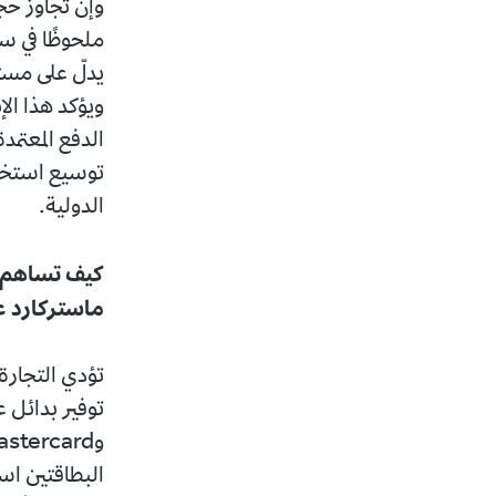
وإن تجاوز حجم
ملحوظًا في سل
يدلّ على مست
ويؤكد هذا الإن
الدفع المعتم
توسيع استخدا
الدولية.
كيف تساهم ال
ماستركارد عا
تؤدي التجارة 
البطاقتين است