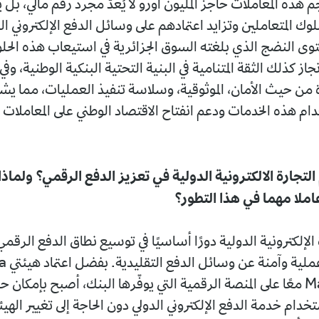
 هذه المعاملات حاجز المليون أورو لا يُعدّ مجرد رقم مالي، بل
وك المتعاملين وتزايد اعتمادهم على وسائل الدفع الإلكتروني ال
وى النضج الذي بلغته السوق الجزائرية في استيعاب هذه الحلول
جاز كذلك الثقة المتنامية في البنية التحتية البنكية الوطنية، وف
دة من حيث الأمان، الموثوقية، وسلاسة تنفيذ العمليات، مما ي
م هذه الخدمات ودعم انفتاح الاقتصاد الوطني على المعاملات 
تجارة الالكترونية الدولية في تعزيز الدفع الرقمي؟ ولماذا
ملا مهما في هذا التطور؟
الإلكترونية الدولية دورًا أساسيًا في توسيع نطاق الدفع الرقم
توفير بدائل عملي
وMastercard معًا على المنصة الرقمية التي يوفّرها البنك، أصبح بإمكان 
خدام خدمة الدفع الإلكتروني الدولي دون الحاجة إلى تغيير الهيئ