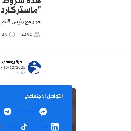
هذه شروط ت
"ماستركارد"
حوار مع رئيس قسم الن
4464
3:48 دقيقة
سمية يوسفي
16/12/2025 -
19:53
التواصل الاجتماعي
m
Messenger
TikTok
LinkedIn