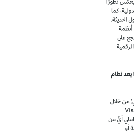
 يعكس تطورًا
دولية، كما
 الحديثة.
ي أنظمة
شجع على
الرقمية
 يعد نظام
ي؛ من خلال
ة وآمنة عن وسائل الدفع التقليدية. بفضل اعتماد هيئتي Visa
حاملي أيٍّ من
ة أو