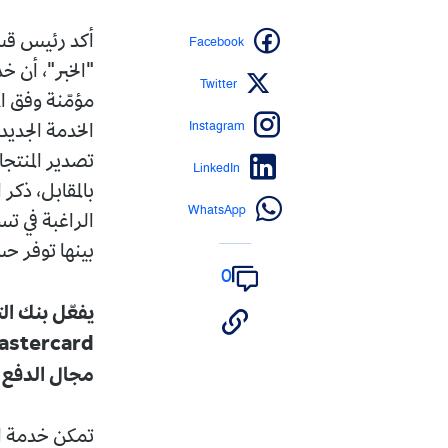
Facebook
أكد رئيس قسم 
"الخبر"، أن خ
Twitter
مؤمّنة وفق ال
Instagram
الخدمة الجدي
تصدير المنتج
LinkedIn
بالمقابل، ذك
WhatsApp
الراغبة في تس
بينها توفر حس
0
يفعّل بنك ال
مجال الدفع ا
تمكن خدمة ال