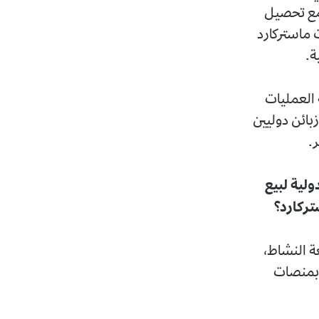
، مع تحصيل
ت ماستركارد
 العمليات
بائن دوليين
ر.
ولية لبيع
تركارد؟
ة النشاط،
ة بمنصات