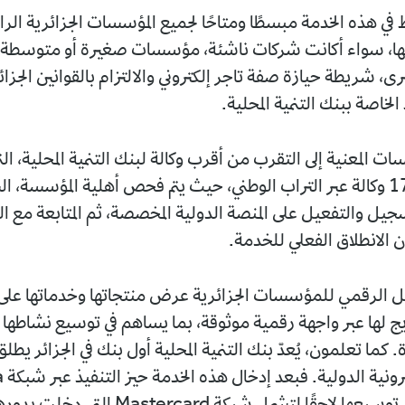
ط في هذه الخدمة مبسطًا ومتاحًا لجميع المؤسسات الجزائرية الرا
نها، سواء أكانت شركات ناشئة، مؤسسات صغيرة أو متوسطة، 
 شريطة حيازة صفة تاجر إلكتروني والالتزام بالقوانين الجزائ
الخاصة ببنك التنمية المحلية.
ات المعنية إلى التقرب من أقرب وكالة لبنك التنمية المحلية، ال
شبكة من 170 وكالة عبر التراب الوطني، حيث يتم فحص أهلية المؤسسة، 
جيل والتفعيل على المنصة الدولية المخصصة، ثم المتابعة مع ا
ن الانطلاق الفعلي للخدمة.
حل الرقمي للمؤسسات الجزائرية عرض منتجاتها وخدماتها على
ويج لها عبر واجهة رقمية موثوقة، بما يساهم في توسيع نشاطها
كما تعلمون، يُعدّ بنك التنمية المحلية أول بنك في الجزائر يط