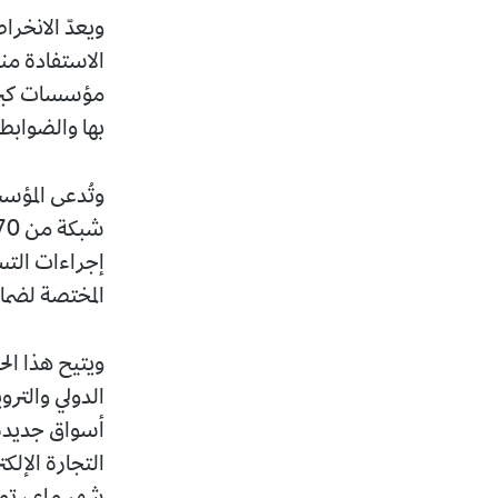
ويعدّ الانخرا
الاستفادة م
مؤسسات كبرى،
بها والضوابط 
وتُدعى المؤسس
إجراءات التس
المختصة لضما
ويتيح هذا ال
الدولي والتر
أسواق جديدة. 