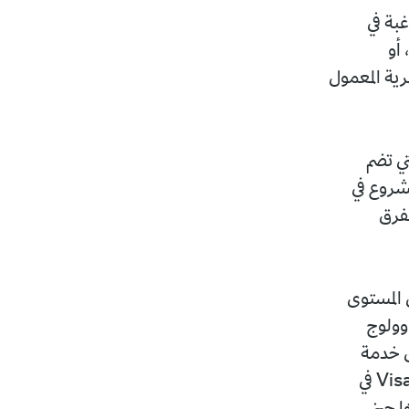
غبة في
أو
رية المعمول
تي تضم
الشروع في
لفرق
 المستوى
 وولوج
لق خدمة
التجارة الإلكترونية الدولية. فبعد إدخال هذه الخدمة حيز التنفيذ عبر شبكة Visa في