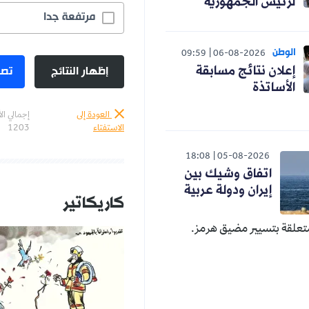
لرئيس الجمهورية
مرتفعة جدا
الوطن
09:59
06-08-2026
إظهار النتائج
تصو
إعلان نتائج مسابقة
الأساتذة
العودة إلى
إجمالي ال
الاستفتاء
1203
18:08
05-08-2026
اتفاق وشيك بين
إيران ودولة عربية
كاريكاتير
تعلقة بتسيير مضيق هرمز.