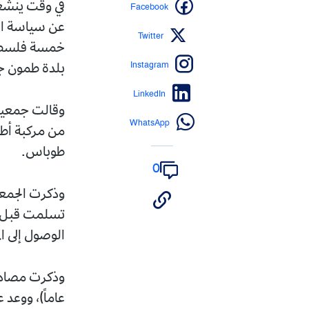
Facebook
في وقت ينشغل
عن سياسة الإ
Twitter
خمسة فلسطين
Instagram
بلدة طمون ج
LinkedIn
وقالت جمعية 
WhatsApp
من مركبة أطل
طوباس.
0
وذكرت الجمعي
تسلمت قبل ذل
الوصول إلى ا