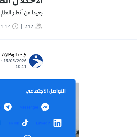
الاحتلال ا
بعيدا عن أنظار العال
312
1:12 دقيقة
خ.د / الوكالات
15/03/2026 -
10:11
التواصل الاجتماعي
m
Messenger
TikTok
LinkedIn