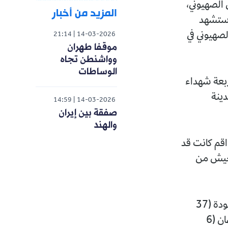
 الصهيوني،
المزيد من أخبار
 استشهد
صهيوني في
21:14
14-03-2026
موقفا طهران
وواشنطن تجاه
الوساطات
ربعة شهداء
دينة
14:59
14-03-2026
صفقة بين إيران
والهند
اقم كانت قد
لجيش من
وذكرت مصادر محلية في بلدة طمون أن الشهداء هم: علي خالد صايل بني عودة (37
عاماً)، ووعد عثمان عقل بني عودة (35 عاماً)، وطفلاهما محمد (5 أعوام) وعثمان (6