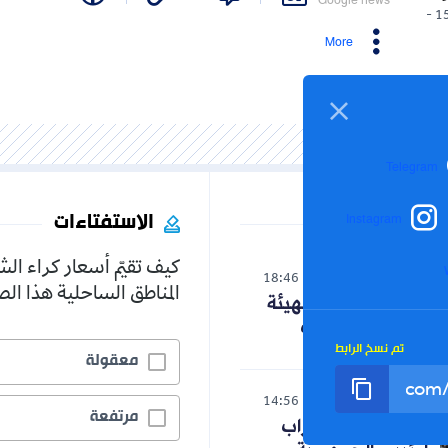
Google news
15/03/2026 -
More
Telegram
الاستفتاءات
Instagram
كيف تقيّم أسعار كراء ال
الوطن
18:46
05-08-2026
المناطق الساحلية هذا ا
ترقب لاستدعاء الهيئة
الناخبة نهاية أوت
تم نسخ الرابط
معقولة
الوطن
14:56
05-08-2026
مرتفعة
هذه مطالب الأحزاب