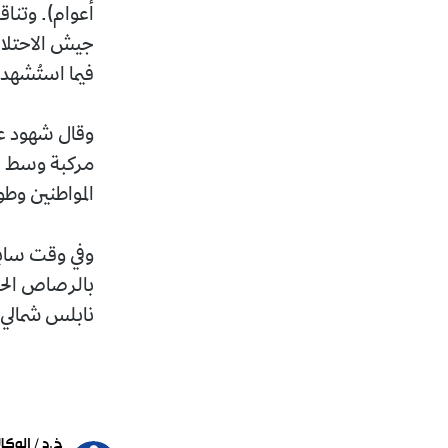
أعوام). وتنا
جيش الاحتلال 
فيما استُشهد 
وقال شهود ع
مركبة وسط ال
المواطنين وط
بالرصاص الح
نابلس شمالي ا
خ.د / الوكال