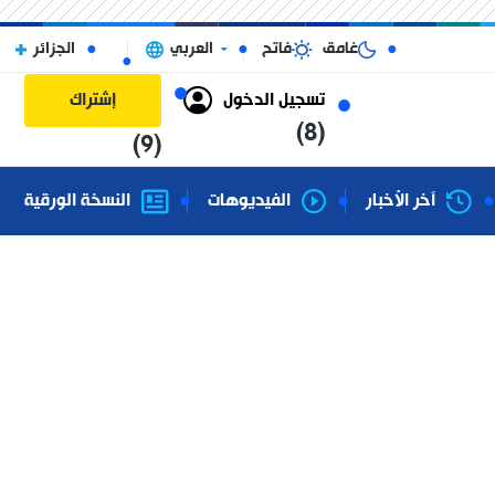
غامق
فاتح
العربي
الجزائر
تسجيل الدخول
إشتراك
(8)
(9)
آخر الأخبار
الفيديوهات
النسخة الورقية