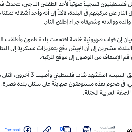
قل فلسطينيون تسجيلاً صوتياً لأحد الطفلين الناجين، يتحدث ف
النار على مركبتهم في البلدة، لافتاً إلى أنه وأحد أشقائه تمكنا 
والده ووالدته وشقيقاه جراء إطلاق النار.
يان إن قوات صهيونية خاصة اقتحمت بلدة طمون وأطلقت النا
بلدة، مشيرين إلى أن الجيش دفع بتعزيزات عسكرية إلى المنط
واقم الإسعاف من الوصول إلى موقع المركبة.
وفي وقت سابق السبت، استُشهد شاب فلسطيني وأُصيب 3 
ي، في هجوم نفذه مستوطنون صهاينة على سكان بلدة قصرة، ج
لضفة الغربية المحتلة.
تابعنا على
0
Facebook
ات