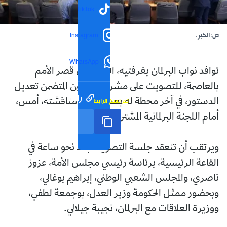
TikTok
ص:الخبر.
Instagram
WhatsApp
توافد نواب البرلمان بغرفتيه، اليوم، على قصر الأمم
بالعاصمة، للتصويت على مشروع القانون المتضمن تعديل
رابط مختصر
تم نسخ الرابط
الدستور، في آخر محطة له بعد عرضه ومناقشته، أمس،
أمام اللجنة البرلمانية المشتركة.
ويرتقب أن تنعقد جلسة التصويت بعد نحو ساعة في
القاعة الرئيسية، برئاسة رئيسي مجلس الأمة، عزوز
ناصري، والمجلس الشعبي الوطني، إبراهيم بوغالي،
وبحضور ممثل الحكومة وزير العدل، بوجمعة لطفي،
ووزيرة العلاقات مع البرلمان، نجيبة جيلالي.