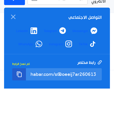
الالكتروني
التواصل الاجتماعي
سياسة الخصوصية
LinkedIn
Telegram
Messenger
الأحكام والشروط
الإشهار
WhatsApp
Instagram
TikTok
اتصل بنا
من نحن
رابط مختصر
تم نسخ الرابط
Twitter
TikTok
YouTube
Facebook
RSS
Tel : +213(0)023 31 69 04 - eMail :
info@elkhabar.com
جميع الحقوق محفوظة ©
2026
الخبر - تصميم وتطوير
Kreo Agency