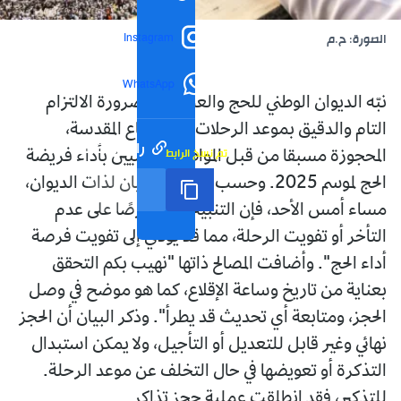
Instagram
الصورة: ح.م
WhatsApp
نبّه الديوان الوطني للحج والعمرة إلى ضرورة الالتزام
التام والدقيق بموعد الرحلات نحو البقاع المقدسة،
رابط مختصر
تم نسخ الرابط
المحجوزة مسبقا من قبل المواطنين المعنيين بأداء فريضة
الحج لموسم 2025. وحسب ما أفاد به بيان لذات الديوان،
مساء أمس الأحد، فإن التنبيه يأتي "حرصًا على عدم
التأخر أو تفويت الرحلة، مما قد يؤدي إلى تفويت فرصة
أداء الحج". وأضافت المصالح ذاتها "نهيب بكم التحقق
بعناية من تاريخ وساعة الإقلاع، كما هو موضح في وصل
الحجز، ومتابعة أي تحديث قد يطرأ". وذكر البيان أن الحجز
نهائي وغير قابل للتعديل أو التأجيل، ولا يمكن استبدال
التذكرة أو تعويضها في حال التخلف عن موعد الرحلة.
للتذكير، فقد انطلقت عملية حجز تذاكر...