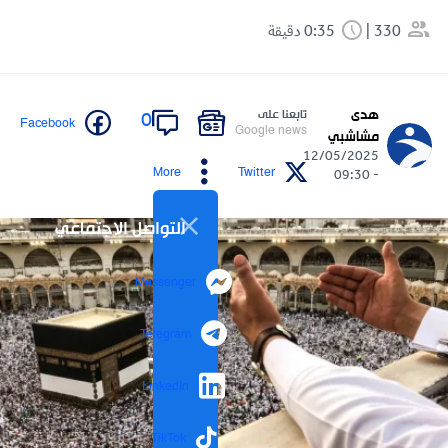
330
0:35 دقيقة
هدى
تابعنا على
0
Facebook
Google news
مشاشبي
12/05/2025
More
Twitter
- 09:30
التواصل الاجتماعي
Messenger
Telegram
LinkedIn
TikTok