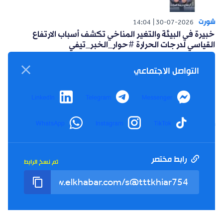
شورت
14:04
30-07-2026
خبيرة في البيئة والتغير المناخي تكشف أسباب الارتفاع
القياسي لدرجات الحرارة #حوار_الخبر_تيفي
التواصل الاجتماعي
LinkedIn
Telegram
Messenger
WhatsApp
Instagram
TikTok
شورت
14:15
26-07-2026
أعلنت حركة البناء الوطني عن مبادرة سياسية للتغلب على
العزوف الإنتخابي #حوار_الخبر_تيفي
رابط مختصر
تم نسخ الرابط