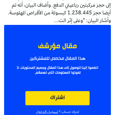
إلى حجز مركبتين رباعيتي الدفع. وأضاف البيان، أنه تم
أيضا حجز 1.238.445 كبسولة من الأقراص المهلوسة.
وأشار البيان: "وعلى إثر الت...
مقال مؤرشف
هذا المقال مخصص للمشتركين
انضموا إلينا للوصول إلى هذا المقال وجميع المحتويات، لا
تفوتوا المعلومات التي تهمكم.
اشتراك
لديك حساب ؟
تسجيل الدخول