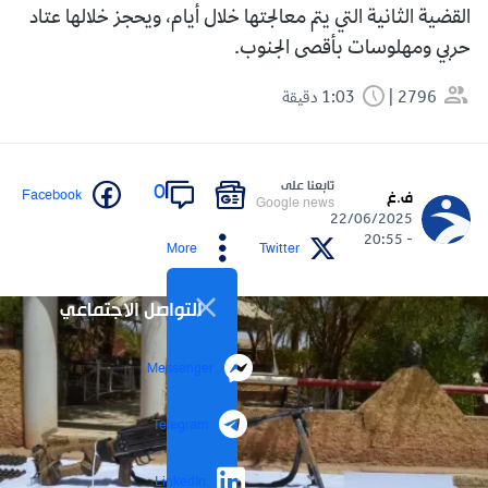
القضية الثانية التي يتم معالجتها خلال أيام، ويحجز خلالها عتاد
حربي ومهلوسات بأقصى الجنوب.
2796
1:03 دقيقة
تابعنا على
0
Facebook
ف.غ
Google news
22/06/2025
- 20:55
More
Twitter
التواصل الاجتماعي
Messenger
Telegram
LinkedIn