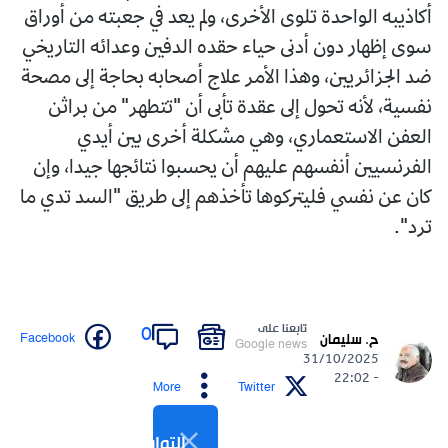
أكاذيبه الواحدة تلوى الأخرى، ولم يعد في جعبته من أوراق
سوى إظهار دون أدنى حياء حقده الدفين وعدائه التاريخي
ضد الجزائريين، وهذا الأمر علاج أصحابه بحاجة إلى مصحة
نفسية، لأنه تحول إلى عقدة تأبى أن "تتطهر" من براثن
العفن الاستعماري، وهي مشكلة أخرى بين أيدي
الفرنسيين أنفسهم عليهم أن يحسبوا نتائجها جيدا، وإن
كان عن نفسي فليتركوها تأخذهم إلى طريق "السد تدي ما
ترد".
تابعنا على
0
Facebook
ح. سليمان
Google news
31/10/2025
- 22:02
More
Twitter
التواصل الاجتماعي