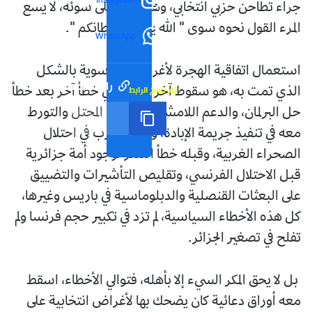
Instagram
جراء تطاحن حزبي انتخابي، وهو وضع على سوئه، لا يسع
المرء القول نحوه سوى " الله يقوي شيطانكم ".
WhatsApp
استعمال اتفاقية الهجرة لأغراض سياسوية بالشكل
رابط مختصر
تم نسخ الرابط
الذي تمت به، هو سقوط آخر لفرنسا في خطأ آخر بعد خطأ
حل البرلمان، والدعم اللامشروط للكيان المحتل والتورط
معه في تنفيذ جريمة الإبادة، ودعم المغرب في احتلال
الصحراء الغربية، وقبله خطأ التنكر لوجود أمة جزائرية
قبل الاحتلال الفرنسي، وتقليص التأشيرات والتضييق
على البعثات القنصلية والدبلوماسية في باريس وغيرها،
كل هذه الأخطاء السياسية، لم تزد في تكبير حجم فرنسا ولم
تفلح في تصغير الجزائر.
بل لا يحق المكر السيء إلا بأهله، فتوالي الأخطاء، اسقط
معه أوراق دعائية كان يضحك بها لأغراض انتخابية على