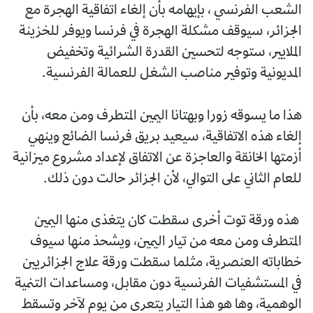
الشعب الفرنسي ، بإيهامه بأن إلغاء اتفاقية الهجرة مع
الجزائر، سيوقف مشكلة الهجرة في فرنسا ويوفر للخزينة
الملايير، ستوجه لتحسين القدرة الشرائية وتخفيض
المديونية وتوفير مناصب الشغل للعمالة الفرنسية.
هذا ما يسوقه زورا وبهتانا اليمين المتطرف ومن معه، بأن
إلغاء هذه الاتفاقية، سيعيد بريق فرنسا الضائع وينهي
أزمتها الخانقة والعاجزة عن الاتفاق لإعداد مشروع ميزانية
للعام الثاني على التوالي، لأن الجزائر حالت دون ذلك.
هذه ورقة توت أخرى سقطت كان يتغذى منها اليمين
المتطرف ومن معه من تيار اليمين، ويشحذ منها سيوف
خطاباته العنصرية، مثلما سقطت ورقة علاج الجزائريين
في المستشفيات الفرنسية دون مقابل، ومساعدات التنمية
الوهمية، وها هو هذا التيار يتعرى من يوم لآخر وتسقط