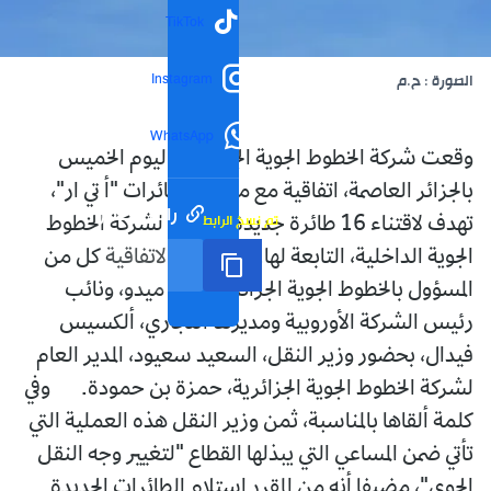
TikTok
Instagram
الصورة : ح.م
WhatsApp
وقعت شركة الخطوط الجوية الجزائرية، اليوم الخميس
بالجزائر العاصمة، اتفاقية مع مصنع الطائرات "أ تي ار"،
رابط مختصر
تم نسخ الرابط
تهدف لاقتناء 16 طائرة جديدة ستوجه لشركة الخطوط
الجوية الداخلية، التابعة لها. ووقع على الاتفاقية كل من
المسؤول بالخطوط الجوية الجزائرية، رابح ميدو، ونائب
رئيس الشركة الأوروبية ومديرها التجاري، ألكسيس
فيدال، بحضور وزير النقل، السعيد سعيود، المدير العام
لشركة الخطوط الجوية الجزائرية، حمزة بن حمودة. وفي
كلمة ألقاها بالمناسبة، ثمن وزير النقل هذه العملية التي
تأتي ضمن المساعي التي يبذلها القطاع "لتغيير وجه النقل
الجوي"، مضيفا أنه من المقرر استلام الطائرات الجديدة