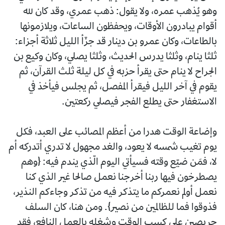
وهو يُذهب عمره، ولا يقول: ذهب عمري، وقد كان لله
أقوام يبادرون الأوقات، ويحفظون الساعات، ويلازمونها
بالطاعات، وكان عمرو بن دينار قد جزّأ الليل ثلاثة أجزاء:
ثلثا ينام، وثلثا يدرس الحديث، وثلثا يصلي، وكان وكيع بن
الجراح لا ينام حتى يقرأ حزبه في كل ليلة ثلث القرآن، ثم
يقوم في آخر الليل فيقرأ المفصل، ثم يجلس فيأخذ في
الاستغفار حتى يطلع الفجر فيصلي ركعتين.
وإضاعة الوقت هدرا من أعظم المصائب على العبد، فكل
يوم تغيب شمسه لا يعود، والغد مجهول لا تدري أتدركه أم
لا، فمَن ضيّع وقته فسيأتي اليوم الّذي يندم فيه: {وهم
يصطرخون فيها ربنا أخرجنا نعمل صالحا غير الذي كنا
نعمل أولم نعمركم ما يتذكر فيه من تذكر وجاءكم النذير،
فذوقوا فما للظالمين من نصير}. ومن هنا، كان السلف
حريصين على كسب الوقت وشغله بالعمل النافع، فقد