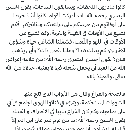
كانوا يبادرون اللحظات، ويسابقون الساعات، يقول الحسن
البصري رحمه الله: لقد أدركت أقواما كانوا أشدّ حِرصا
على أوقاتهم من حرصكم على دراهمكم ودنانيركم. فكم
نضيّع من الأوقات في الغيبة والنميمة، وكم نضيّع من
الأوقات في اللهو واللّعب، فشغلنا الشاغل حياة وشؤون
الآخرين، كم يملك هذا؟ وماذا يفعل ذاك؟ وأين يذهب
فلان؟ يقول الحسن البصري رحمه الله: من علامة إعراض
الله عن العبد أن يجعل شغله فيما لا يعنيه، خذلانا من الله
تعالى، والعياذ بالله.
فالصحة والفراغ والمال هي الأبواب الذي تلج منها
الشهوات المستحكمة، ويتربّع في فنائها الهوى الجامح فيأتي
على صاحبه، وكم كان الفراغ سببا في الانحراف والفساد.
يقول الحسن رحمه الله: ما من يوم يمر على ابن آدم إلاّ
قال له: ابن آدم، أنا يوم جديد، وعلى عملك شهيد، إذا