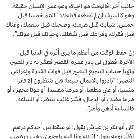
جانب آخر، فالوقت هو الحياة، وهو عمر الإنسان حقيقة،
وهو كالسيف إن لم تقطعه قطعك: ”اغتنم خمسا قبل
خمس: شبابك قبل هرمك، وصحتك قبل سقمك، وغناك
قبل فقرك، وفراغك قبل شغلك، وحياتك قبل موتك”.
إنّ حفظ الوقت من أعظم ما يرى أثره في الدنيا قبل
الآخرة، فطوبَى لمن بادر عمره القصير فعمَّر به دار المصير،
وتهيأ لحساب السميع البصير قبل فوات القدرة وإعراض
النصير: ”بادروا بالأعمال سبعا: هل تنتظرون إلا فقرا
منسيا، أو غنى مطغيا، أو مرضا مفسدا، أو موتا مجهزا، أو
هرما مفندا، أو الدجال، فشرّ غائب ينتظر، أو الساعة،
فالساعة أدهى وأمر”.
كان أبو بكر بن عياش يقول: لو سقط من أحدكم درهم
لظلّ يومه يقول: إنا لله وإنا إليه راجعون، ذهب درهمي،