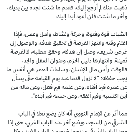
ذهبت عنك لم أرجع إليك، فقدم ما شئت تجده بين يديك،
وأخر ما شئت فلن أعود أبدا إليك.
الشباب قوة وفتوة، وحركة ونشاط، وأمل وعمل، فإذا
اغتنم وقته وانتهز الفرصة في تحقيق هدف، والوصول إلى
غرض شريف، وصل إلى هدفه، وحقق مطلبه، فالفرصة
ثمينة، وانتهازها دليل الحزم، وعنوان العقل والجد،
فالوقت رأس مال الإنسان، وساعات العمر هي أنفس ما
يجب حفظه: ”لا تزول قدما عبد يوم القيامة حتّى يسأل
عن عمره فيما أفناه، وعن علمه فيم فعل، وعن ماله من
أين اكتسبه وفيم أنفقه، وعن جسمه فيم أبلاه”.
مما أثر عن الإمام النووي أنّه كان يضع نعلا في الباب
الشرقي من المسجد، ويضع آخر عند الباب الغربي، حتى إذا