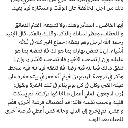
وجد الباب الشرقي مزدحما خرج من الباب الغربي، وكل
ذلك من أجل المحافظة على الوقت واستثماره فيما يفيد.
أيها الفاضل.. استثمر وقتك، ولا تضيّعه، اغتنم الدقائق
واللحظات، وعطّر لسانك بالذكر، وقلبك بالفكر، قال الجنيد
رحمه الله لرجل وهو يعظه: جماع الخير كله في ثلاثة
أشياء: إن لم تمض نهارك بما هو لك فلا تمضه بما هو
عليك، وإن لم تصحب الأخيار فلا تصحب الأشرار، وإن لم
تنفق مالك فيما لله فيه رضا، فلا تنفقه فيما لله فيه سخط.
وذكر في ترجمة الربيع بن خيثم أنّه حفر في بيته حفرة على
هيئة القبر، وكان في كل يوم ينام في تلك الحفرة ويقول:
{رب ارجعون، لعلي أعمل صالحا فيما تركت}، ثم يسكت
قليلا، ويجيب نفسه قائلا: قد أعطيناك فرصة أخرى، فقُم
واعْمَل، ثم يَخرج إلى الدنيا وحاله كمن أُعطي فرصة أخرى
للحياة بعد الموت.