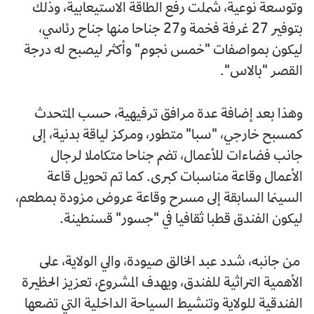
وتوسعة نوعية، شملت رفع الطاقة الاستيعابية، وذلك
بتوفير 27 غرفة فخمة و27 جناحا منها جناح رئاسي،
ليكون بمواصفات "خمس نجوم" وأكثر ليصبح له درجة
القصر "بالاس".
وهذا بعد إضافة عدة مرافق ترفيهية، حسب المتحدث
كمسبح خارجي، "سبا" متطور، ومركز لياقة بدنية، إلى
جانب فضاءات للأعمال، تضم جناحا متكاملا لرجال
الأعمال وقاعة مناسبات كبرى. كما تم تحويل قاعة
السينما السابقة إلى مسرح وقاعة عروض مزودة بمطعم،
ليكون الفندق قطبا ثقافيا في "جسور" قسنطينة.
من جانبه، شدد عبد الخالق صيودة، والي الولاية، على
الأهمية التراثية للفندق، ويهدف المشروع، تعزيز الحظيرة
الفندقية للولاية وتنشيط السياحة الداخلية التي تضعها