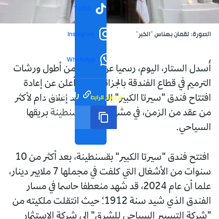
TikTok
الصورة: لقمان بهناس "الخبر"
Instagram
WhatsApp
أُسدل الستار، اليوم، رسميا عن واحدة من أطول ورشات
الترميم في قطاع الفندقة بالجزائر، حيث أعلن عن إعادة
رابط مختصر
تم نسخ الرابط
افتتاح فندق "سيرتا الكبير" العريق، بعد إغلاق دام لأكثر
من عقد من الزمن، في مشهد يعيد لقسنطينة بريقها
السياحي.
افتتح فندق "سيرتا الكبير" بقسنطينة، بعد أكثر من 10
سنوات من الأشغال التي كلفت في مجملها 7 ملايير دينار،
علما أن عام 2024، قد شهد منعطفا حاسما في مسار
الفندق الذي شيد سنة 1912؛ حيث انتقلت ملكيته من
"شركة التسيير السياحي للشرق" إلى شركة الاستثمار