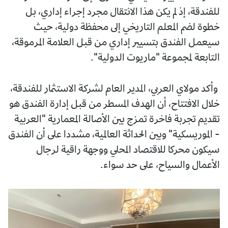
للفندقة، إذ لم يكن هذا الانتقال مجرد إجراء إداري، بل
خطوة لضم المعلم التاريخي إلى محفظة دولية، حيث
سيعمل الفندق بتسيير إداري من قبل العلامة المرموقة،
التابعة لمجموعة "ماريوت الدولية".
وأكد مولاي العربي، المدير العام لشركة الاستثمار للفندقة،
خلال الافتتاح، أن الهدف المسطر من قبل إدارة الفندق هو
تقديم تجربة فاخرة تمزج بين الأصالة المعمارية "العربية
- الموريسكية" وبين الحداثة العالمية، مشددا على أن الفندق
سيكون محركا للاقتصاد المحلي ووجهة راقية لرجال
الأعمال والسياح، على حد سواء.