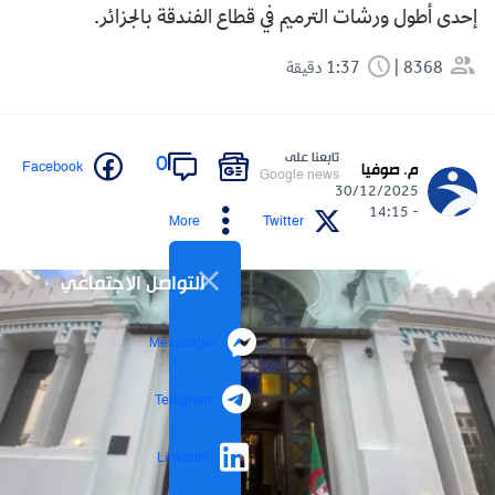
إحدى أطول ورشات الترميم في قطاع الفندقة بالجزائر.
8368
1:37 دقيقة
تابعنا على
0
Facebook
م. صوفيا
Google news
30/12/2025
- 14:15
More
Twitter
التواصل الاجتماعي
Messenger
Telegram
LinkedIn