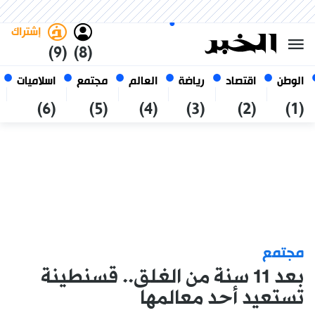
الجمعة 23 صفر 1448 الموافق ل
غامق
فاتح
العربي
07 أغسطس 2026
الجزائر
إشتراك
(9)
(8)
الوطن
اقتصاد
رياضة
العالم
مجتمع
اسلاميات
(6)
(5)
(4)
(3)
(2)
(1)
مجتمع
بعد 11 سنة من الغلق.. قسنطينة
تستعيد أحد معالمها